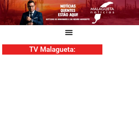
TV Malagueta
: