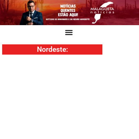
Nordeste
: