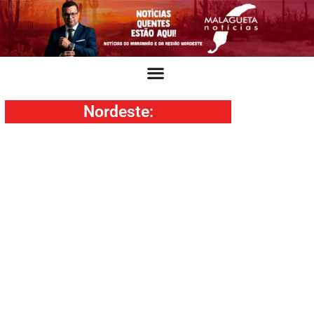
Nordeste
: