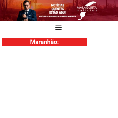
Maranhão
: