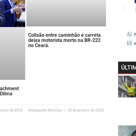
Colisão entre caminhão e carreta
deixa motorista morto na BR-222
no Ceará.
ÚLTI
eachment
 Dilma
neiro de 2023
Malagueta Notícias
25 de janeiro de 2023