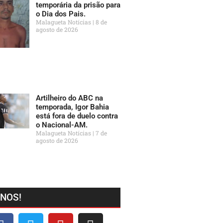
temporária da prisão para
o Dia dos Pais.
Malagueta Notícias
8 de
agosto de 2026
Artilheiro do ABC na
temporada, Igor Bahia
está fora de duelo contra
o Nacional-AM.
Malagueta Notícias
7 de
agosto de 2026
-NOS!