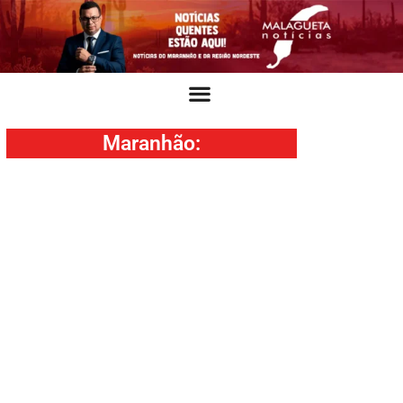
Maranhão
: