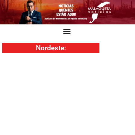
Nordeste
: