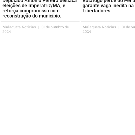
Deputado Antônio Pereira destaca
Botafogo perde do Peña
eleições de Imperatriz/MA, e
garante vaga inédita na 
reforça compromisso com
Libertadores.
reconstrução do município.
Malagueta Notícias
31 de outubro de
Malagueta Notícias
31 de ou
2024
2024