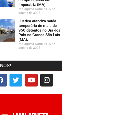
Imperatriz (MA).
Malagueta Notícias
5 de
agosto de 2026
Justiça autoriza saída
temporária de mais de
950 detentos no Dia dos
Pais na Grande São Luís
(MA).
Malagueta Notícias
5 de
agosto de 2026
-NOS!