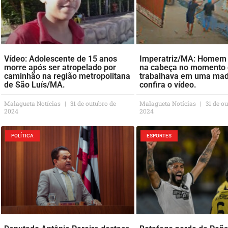
Vídeo: Adolescente de 15 anos
Imperatriz/MA: Homem 
morre após ser atropelado por
na cabeça no momento
caminhão na região metropolitana
trabalhava em uma made
de São Luís/MA.
confira o vídeo.
Malagueta Notícias
31 de outubro de
Malagueta Notícias
31 de ou
2024
2024
POLÍTICA
ESPORTES