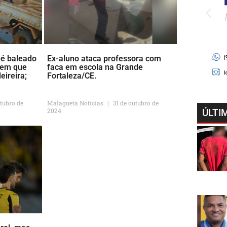
é baleado
Ex-aluno ataca professora com
 em que
faca em escola na Grande
ireira;
Fortaleza/CE.
tubro de
Malagueta Notícias
31 de outubro de
2024
ÚLTI