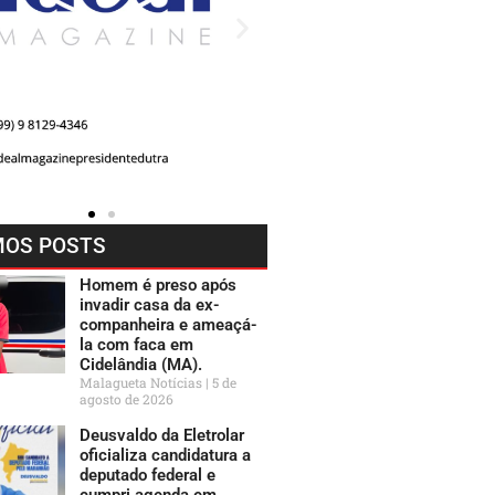
MOS POSTS
Homem é preso após
invadir casa da ex-
companheira e ameaçá-
la com faca em
Cidelândia (MA).
Malagueta Notícias
5 de
agosto de 2026
Deusvaldo da Eletrolar
oficializa candidatura a
deputado federal e
cumpri agenda em