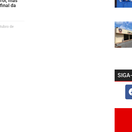
rol, mas
final da
tubro de
SIGA