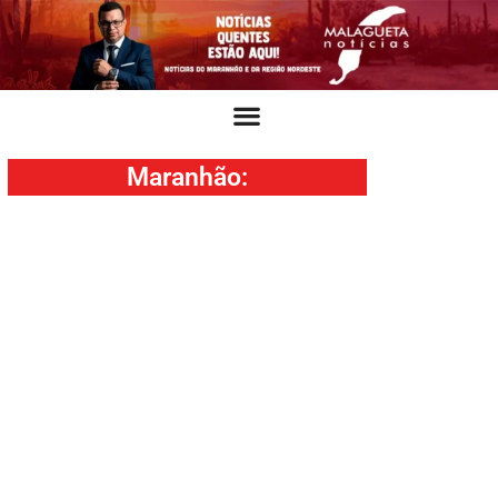
Maranhão
: