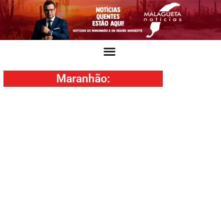
Maranhão
: