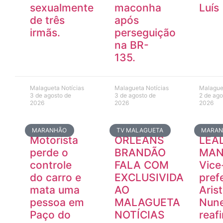
sexualmente
maconha
Luís
de três
após
irmãs.
perseguição
na BR-
135.
Malagueta Notícias
Malagueta Notícias
Malague
3 de agosto de
3 de agosto de
2 de ago
2026
2026
2026
MARANHÃO
TV MALAGUETA
MARA
Motorista
ORLEANS
LEA
perde o
BRANDÃO
MAN
controle
FALA COM
Vice
do carro e
EXCLUSIVIDADE
pref
mata uma
AO
Aris
pessoa em
MALAGUETA
Nun
Paço do
NOTÍCIAS
reaf