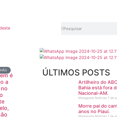
deste
ÚLTIMOS POSTS
NHÃO
em é
o a
Artilheiro do AB
Bahia está fora d
s no
Nacional-AM.
ro
Malagueta Notícias
7 de a
te
Morre pai do can
elo,
anos no Piauí.
São
Malagueta Notícias
7 de a