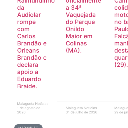
Raimundinho
oficialmente
Cam
da
a 34ª
coli
Audiolar
Vaquejada
moto
rompe
do Parque
no b
com
Onildo
Paul
Carlos
Maior em
Falc
Brandão e
Colinas
man
Orleans
(MA).
dest
Brandão e
quar
declara
(29).
apoio a
Eduardo
Braide.
Malagueta Notícias
1 de agosto de
Malagueta Notícias
Malague
2026
31 de julho de 2026
29 de ju
MARANHÃO