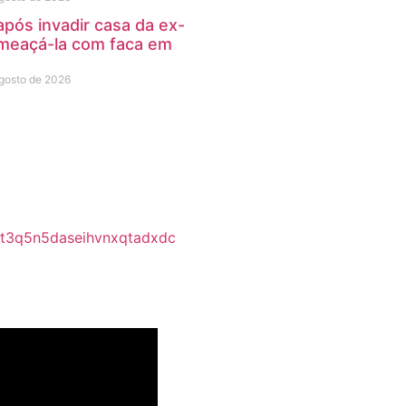
ós invadir casa da ex-
meaçá-la com faca em
gosto de 2026