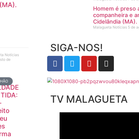
 (MA).
Homem é preso ap
companheira e a
Cidelândia (MA).
Malagueta Notícias
5 de a
SIGA-NOS!
ta Notícias
sto de
NHÃO
LDADE
TIDA:
TV MALAGUETA
-
eito
teu
es
irma