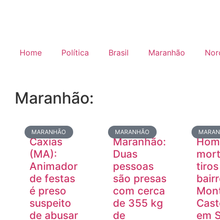
Home
Política
Brasil
Maranhão
Nor
Maranhão
:
MARANHÃO
MARANHÃO
MARA
Caxias
Maranhão:
Hom
(MA):
Duas
mort
Animador
pessoas
tiro
de festas
são presas
bair
é preso
com cerca
Mon
suspeito
de 355 kg
Cast
de abusar
de
em 