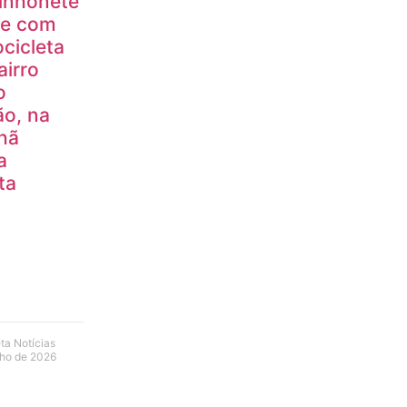
inhonete
de com
cicleta
airro
o
ão, na
hã
a
ta
ta Notícias
lho de 2026