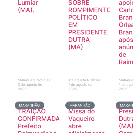
Lumiar
SOBRE
apoi
(MA).
ROMPIMENTO
Carl
POLÍTICO
Bran
EM
Orle
PRESIDENTE
Bra
DUTRA
apó
(MA).
anún
de
Raim
Malagueta Notícias
Malagueta Notícias
Malague
2 de agosto de
1 de agosto de
1 de ago
2026
2026
2026
MARANHÃO
MARANHÃO
MARA
TRAIÇÃO
Missa do
Pres
CONFIRMADA:
Vaqueiro
Dutr
Prefeito
abre
(MA)