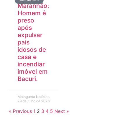
Maranhão:
Homem é
preso
após
expulsar
pais
idosos de
casa e
incendiar
imóvel em
Bacuri.
Malagueta Notícias
29 de julho de 2026
« Previous
1
2
3
4
5
Next »