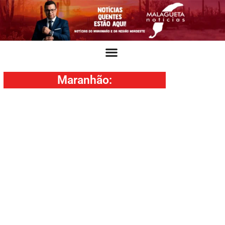
Maranhão
: