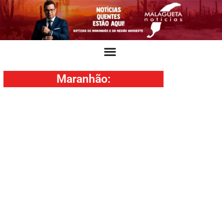
Maranhão
: