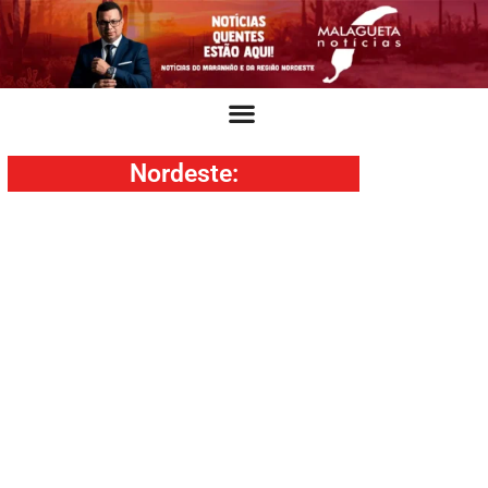
Nordeste
: