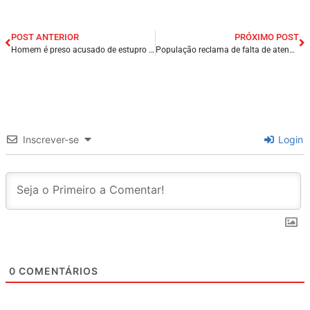
POST ANTERIOR
PRÓXIMO POST
Homem é preso acusado de estupro em Santa Rita – MA.
População reclama de falta de atendimento em postos de saúde de Presidente Dutra – MA.
Inscrever-se
Login
0
COMENTÁRIOS