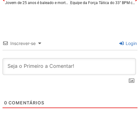
Jovem de 25 anos é baleado e morto após reagir a tentativa de assalto, em Floriano – PI.
Equipe da Força Tática do 33° BPM contém incêndio próximo à maternidade na cidade de Colinas – MA.
Inscrever-se
Login
0
COMENTÁRIOS