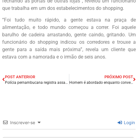
fechando as portas de outras lojas”, revelou um funcionário
que trabalha em um dos estabelecimentos do shopping.
“Foi tudo muito rápido, a gente estava na praça de
alimentação, e todo mundo começou a correr. Foi aquele
barulho de cadeira arrastando, gente caindo, gritando. Um
funcionário do shopping indicou os corredores e trouxe a
gente para a saída mais próxima”, revela um cliente que
estava com a namorada e o irmão de seis anos.
POST ANTERIOR
PRÓXIMO POST
Polícia pernambucana registra assassinato na cidade de Caruaru – PE.
Homem é abordado enquanto conversava com vizinhos e morto a tiros no interior do RN.
Inscrever-se
Login