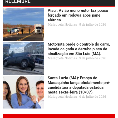
RELEMBRE
Piauí: Avião monomotor faz pouso
forçado em rodovia após pane
elétrica.
Malagueta Notícias
9 de julho de 2026
Motorista perde o controle do carro,
invade calçada e derruba placa de
sinalização em São Luís (MA).
Malagueta Notícias
9 de julho de 2026
Santa Luzia (MA): França do
Macaquinho lança oficialmente pré-
candidatura a deputada estadual
nesta sexta-feira (10/07).
Malagueta Notícias
9 de julho de 2026