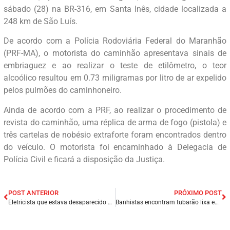
sábado (28) na BR-316, em Santa Inês, cidade localizada a
248 km de São Luís.
De acordo com a Polícia Rodoviária Federal do Maranhão
(PRF-MA), o motorista do caminhão apresentava sinais de
embriaguez e ao realizar o teste de etilômetro, o teor
alcoólico resultou em 0.73 miligramas por litro de ar expelido
pelos pulmões do caminhoneiro.
Ainda de acordo com a PRF, ao realizar o procedimento de
revista do caminhão, uma réplica de arma de fogo (pistola) e
três cartelas de nobésio extraforte foram encontrados dentro
do veículo. O motorista foi encaminhado à Delegacia de
Polícia Civil e ficará a disposição da Justiça.
POST ANTERIOR
PRÓXIMO POST
Eletricista que estava desaparecido é encontrado sem vida na cidade de Caruaru – PE.
Banhistas encontram tubarão lixa encalhado em praia de Luís Correia – PI.