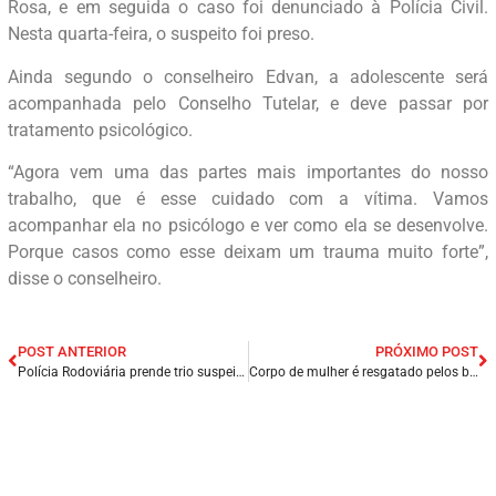
Rosa, e em seguida o caso foi denunciado à Polícia Civil.
Nesta quarta-feira, o suspeito foi preso.
Ainda segundo o conselheiro Edvan, a adolescente será
acompanhada pelo Conselho Tutelar, e deve passar por
tratamento psicológico.
“Agora vem uma das partes mais importantes do nosso
trabalho, que é esse cuidado com a vítima. Vamos
acompanhar ela no psicólogo e ver como ela se desenvolve.
Porque casos como esse deixam um trauma muito forte”,
disse o conselheiro.
POST ANTERIOR
PRÓXIMO POST
Polícia Rodoviária prende trio suspeito durante assalto a van na BR-135 no Maranhão.
Corpo de mulher é resgatado pelos bombeiros em canal na Zona Norte do Recife.