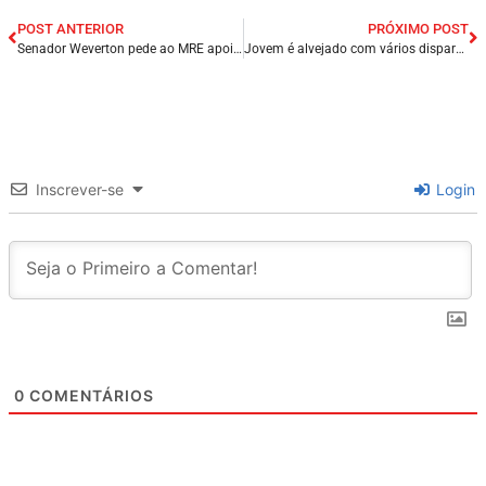
POST ANTERIOR
PRÓXIMO POST
Senador Weverton pede ao MRE apoio aos familiares das vítimas de naufrágio; tripulantes de Turilândia estavam na embarcação.
Jovem é alvejado com vários disparos de arma de fogo no centro de Balsas/MA.
Inscrever-se
Login
0
COMENTÁRIOS