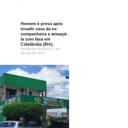
Homem é preso após
invadir casa da ex-
companheira e ameaçá-
la com faca em
Cidelândia (MA).
Malagueta Notícias
5 de
agosto de 2026