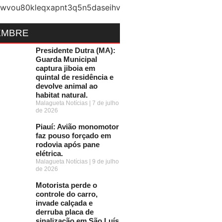
EMBRE
Presidente Dutra (MA):
Guarda Municipal
captura jiboia em
quintal de residência e
devolve animal ao
habitat natural.
Malagueta Notícias
7 de julho
de 2026
Piauí: Avião monomotor
faz pouso forçado em
rodovia após pane
elétrica.
Malagueta Notícias
9 de julho
de 2026
Motorista perde o
controle do carro,
invade calçada e
derruba placa de
sinalização em São Luís