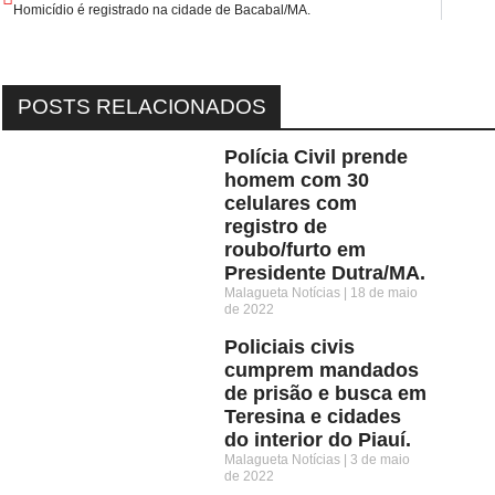
Homicídio é registrado na cidade de Bacabal/MA.
POSTS RELACIONADOS
Polícia Civil prende
homem com 30
celulares com
registro de
roubo/furto em
Presidente Dutra/MA.
Malagueta Notícias
18 de maio
de 2022
Policiais civis
cumprem mandados
de prisão e busca em
Teresina e cidades
do interior do Piauí.
Malagueta Notícias
3 de maio
de 2022