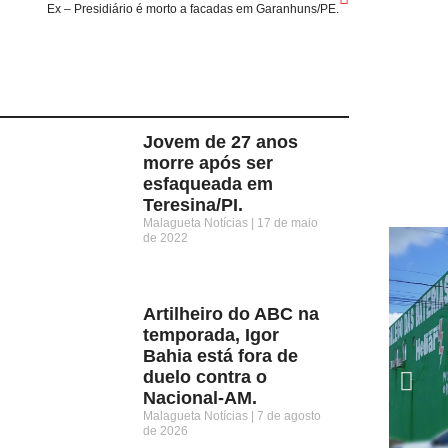
Ex – Presidiário é morto a facadas em Garanhuns/PE.
Jovem de 27 anos
morre após ser
esfaqueada em
Teresina/PI.
Malagueta Notícias
17 de maio
de 2022
Artilheiro do ABC na
temporada, Igor
Bahia está fora de
duelo contra o
Nacional-AM.
Malagueta Notícias
7 de agosto
de 2026