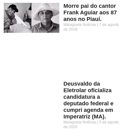
Morre pai do cantor
Frank Aguiar aos 87
anos no Piauí.
Malagueta Notícias
7 de agosto
de 2026
Deusvaldo da
Eletrolar oficializa
candidatura a
deputado federal e
cumpri agenda em
Imperatriz (MA).
Malagueta Notícias
5 de agosto
de 2026