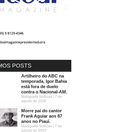
MOS POSTS
Artilheiro do ABC na
temporada, Igor Bahia
está fora de duelo
contra o Nacional-AM.
Malagueta Notícias
7 de
agosto de 2026
Morre pai do cantor
Frank Aguiar aos 87
anos no Piauí.
Malagueta Notícias
7 de
agosto de 2026