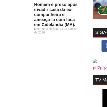
Homem é preso após
invadir casa da ex-
companheira e
ameaçá-la com faca
em Cidelândia (MA).
Malagueta Notícias
5 de agosto
SIGA
de 2026
TV 