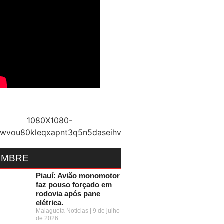
EMBRE
Piauí: Avião monomotor
faz pouso forçado em
rodovia após pane
elétrica.
Malagueta Notícias
9 de julho
de 2026