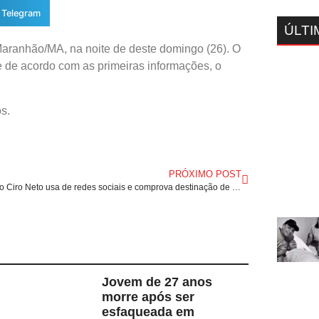
Telegram
ÚLTI
 Maranhão/MA, na noite de deste domingo (26). O
 de acordo com as primeiras informações, o
s.
PRÓXIMO POST
Deputado Ciro Neto usa de redes sociais e comprova destinação de mais de R$ 3 milhões em emendas para Presidente Dutra/MA.
Jovem de 27 anos
morre após ser
esfaqueada em