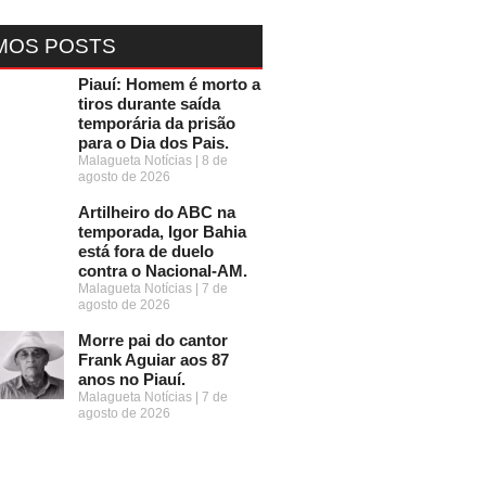
MOS POSTS
Piauí: Homem é morto a
tiros durante saída
temporária da prisão
para o Dia dos Pais.
Malagueta Notícias
8 de
agosto de 2026
Artilheiro do ABC na
temporada, Igor Bahia
está fora de duelo
contra o Nacional-AM.
Malagueta Notícias
7 de
agosto de 2026
Morre pai do cantor
Frank Aguiar aos 87
anos no Piauí.
Malagueta Notícias
7 de
agosto de 2026