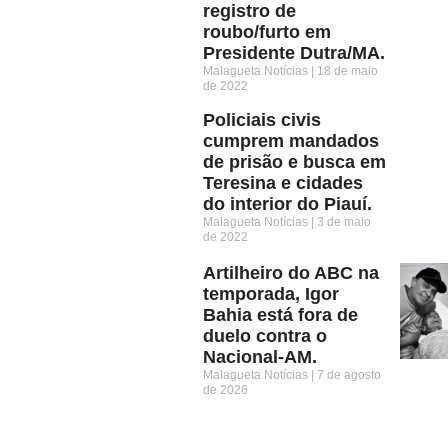
registro de
roubo/furto em
Presidente Dutra/MA.
Malagueta Notícias
18 de maio
de 2022
Policiais civis
cumprem mandados
de prisão e busca em
Teresina e cidades
do interior do Piauí.
Malagueta Notícias
3 de maio
de 2022
Artilheiro do ABC na
temporada, Igor
Bahia está fora de
duelo contra o
Nacional-AM.
Malagueta Notícias
7 de agosto
de 2026