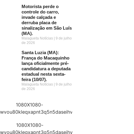
Motorista perde o
controle do carro,
invade calçada e
derruba placa de
sinalização em São Luís
(MA).
Malagueta Notícias
9 de julho
de 2026
Santa Luzia (MA):
França do Macaquinho
lança oficialmente pré-
candidatura a deputada
estadual nesta sexta-
feira (10/07).
Malagueta Notícias
9 de julho
de 2026