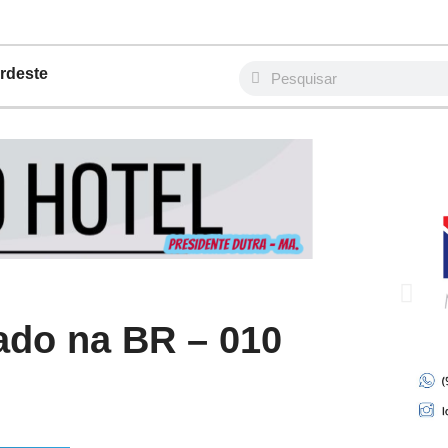
rdeste
rado na BR – 010