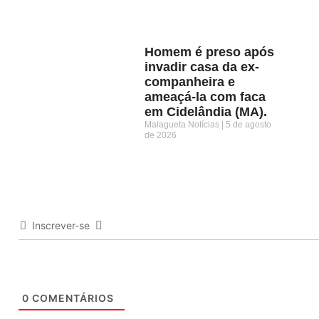
Homem é preso após
invadir casa da ex-
companheira e
ameaçá-la com faca
em Cidelândia (MA).
Malagueta Notícias
5 de agosto
de 2026
Inscrever-se
0
COMENTÁRIOS