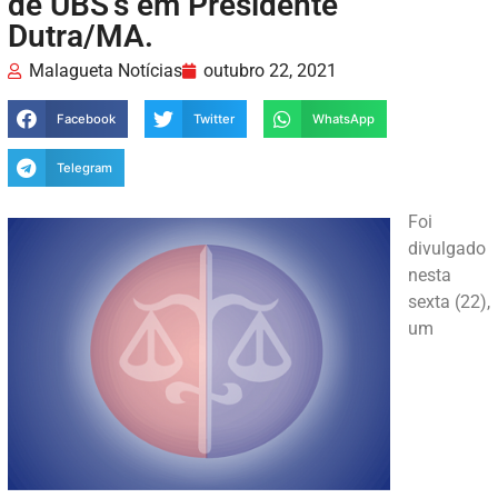
de UBS’s em Presidente
Dutra/MA.
Malagueta Notícias
outubro 22, 2021
Facebook
Twitter
WhatsApp
Telegram
Foi
divulgado
nesta
sexta (22),
um