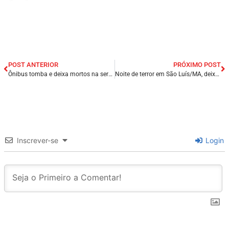
POST ANTERIOR
PRÓXIMO POST
Ônibus tomba e deixa mortos na serra em Tianguá/CE; morador de Presidente Dutra/MA, esta entre as vitimas.
Noite de terror em São Luís/MA, deixa 7 mortos e vários feridos.
Inscrever-se
Login