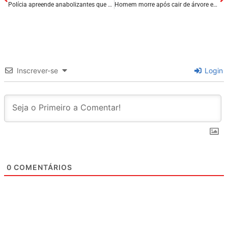
Polícia apreende anabolizantes que seriam vendidos em São Luís
Homem morre após cair de árvore em quintal de residência na Zona Leste de Teresina/PI.
Inscrever-se
Login
0
COMENTÁRIOS