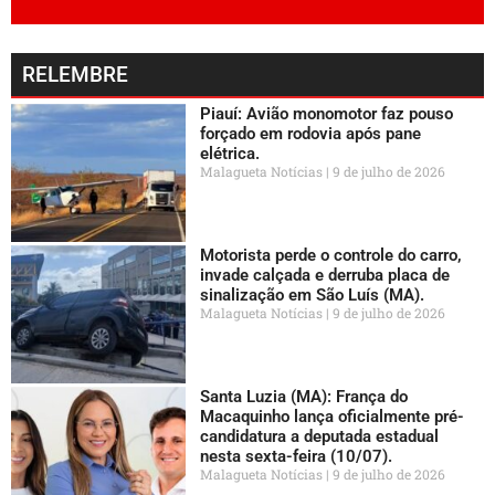
RELEMBRE
Piauí: Avião monomotor faz pouso
forçado em rodovia após pane
elétrica.
Malagueta Notícias
9 de julho de 2026
Motorista perde o controle do carro,
invade calçada e derruba placa de
sinalização em São Luís (MA).
Malagueta Notícias
9 de julho de 2026
Santa Luzia (MA): França do
Macaquinho lança oficialmente pré-
candidatura a deputada estadual
nesta sexta-feira (10/07).
Malagueta Notícias
9 de julho de 2026