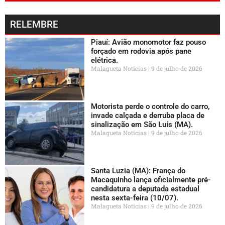
RELEMBRE
Piauí: Avião monomotor faz pouso
forçado em rodovia após pane
elétrica.
Malagueta Notícias
9 de julho de 2026
Motorista perde o controle do carro,
invade calçada e derruba placa de
sinalização em São Luís (MA).
Malagueta Notícias
9 de julho de 2026
Santa Luzia (MA): França do
Macaquinho lança oficialmente pré-
candidatura a deputada estadual
nesta sexta-feira (10/07).
Malagueta Notícias
9 de julho de 2026