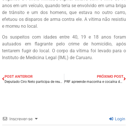
anos em um veículo, quando teria se envolvido em uma briga
de trânsito e um dos homens, que estava no outro carro,
efetuou os disparos de arma contra ele. A vítima não resistiu
e morreu no local.
Os suspeitos com idades entre 40, 19 e 18 anos foram
autuados em flagrante pelo crime de homicídio, após
tentarem fugir do local. O corpo da vítima foi levado para o
Instituto de Medicina Legal (IML) de Caruaru.
POST ANTERIOR
PRÓXIMO POST
Deputado Ciro Neto participa de reunião com Policiais Militares para debater PEC de adicional Noturno da classe.
PRF apreende maconha e cocaína dentro de Ônibus em Garanhuns/PE.
Inscrever-se
Login