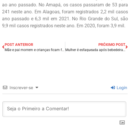
ao ano passado. No Amapá, os casos passaram de 53 para
241 neste ano. Em Alagoas, foram registrados 2,2 mil casos
ano passado e 6,3 mil em 2021. No Rio Grande do Sul, são
9,9 mil casos registrados neste ano. Em 2020, foram 3,9 mil.
POST ANTERIOR
PRÓXIMO POST
Mãe e pai morrem e crianças ficam feridas em acidente na PI-112, Norte do Piauí.
Mulher é esfaqueada após bebedeira na cidade de Campina Grande/PB, marido é o principal suspeito.
Inscrever-se
Login