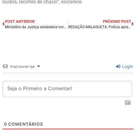
laudos, recortes de chassi”, esclarece.
POST ANTERIOR
PRÓXIMO POST
Ministério da Justiça estabelece normas para visitas íntimas nas penitenciárias do país.
REDAÇÃO MALAGUETA: Polícia apreende caminhão com drogas na cidade de Alto Alegre/MA.
Inscrever-se
Login
0
COMENTÁRIOS