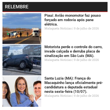
RELEMBRE
Piauí: Avião monomotor faz pouso
forçado em rodovia após pane
elétrica.
Malagueta Notícias
9 de julho de 2026
Motorista perde o controle do carro,
invade calçada e derruba placa de
sinalização em São Luís (MA).
Malagueta Notícias
9 de julho de 2026
Santa Luzia (MA): França do
Macaquinho lança oficialmente pré-
candidatura a deputada estadual
nesta sexta-feira (10/07).
Malagueta Notícias
9 de julho de 2026