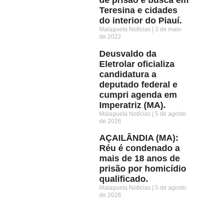
Teresina e cidades
do interior do Piauí.
Malagueta Notícias
3 de maio
de 2022
Deusvaldo da
Eletrolar oficializa
candidatura a
deputado federal e
cumpri agenda em
Imperatriz (MA).
Malagueta Notícias
5 de agosto
de 2026
AÇAILÂNDIA (MA):
Réu é condenado a
mais de 18 anos de
prisão por homicídio
qualificado.
Malagueta Notícias
5 de agosto
de 2026