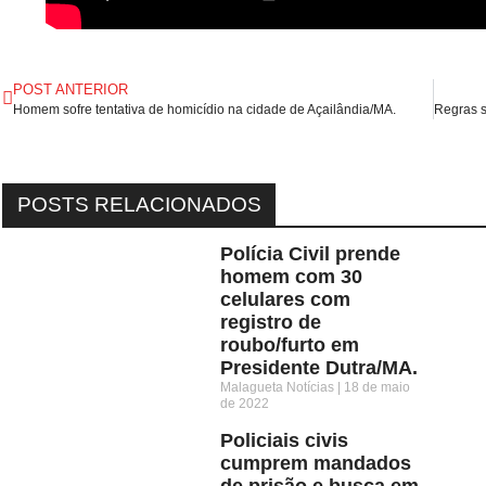
POST ANTERIOR
Homem sofre tentativa de homicídio na cidade de Açailândia/MA.
POSTS RELACIONADOS
Polícia Civil prende
homem com 30
celulares com
registro de
roubo/furto em
Presidente Dutra/MA.
Malagueta Notícias
18 de maio
de 2022
Policiais civis
cumprem mandados
de prisão e busca em