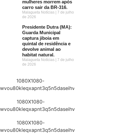
mulheres morrem após
carro sair da BR-316.
Malagueta Notícias
7 de julho
de 2026
Presidente Dutra (MA):
Guarda Municipal
captura jiboia em
quintal de residência e
devolve animal ao
habitat natural.
Malagueta Notícias
7 de julho
de 2026