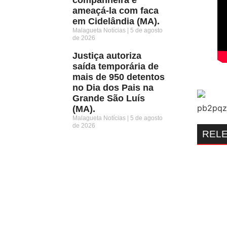
ameaçá-la com faca
em Cidelândia (MA).
Malagueta Notícias
5 de agosto
de 2026
Justiça autoriza
saída temporária de
mais de 950 detentos
no Dia dos Pais na
Grande São Luís
(MA).
Malagueta Notícias
5 de agosto
de 2026
REL