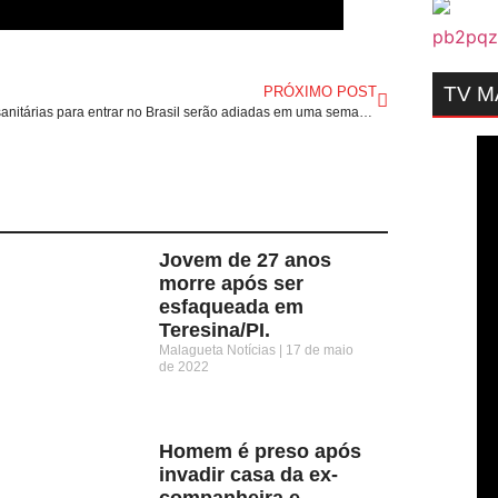
TV 
PRÓXIMO POST
Regras sanitárias para entrar no Brasil serão adiadas em uma semana.
Jovem de 27 anos
morre após ser
esfaqueada em
Teresina/PI.
Malagueta Notícias
17 de maio
de 2022
Homem é preso após
invadir casa da ex-
companheira e