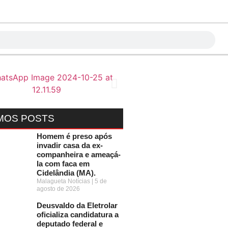
MOS POSTS
Homem é preso após
invadir casa da ex-
companheira e ameaçá-
la com faca em
Cidelândia (MA).
Malagueta Notícias
5 de
agosto de 2026
Deusvaldo da Eletrolar
oficializa candidatura a
deputado federal e