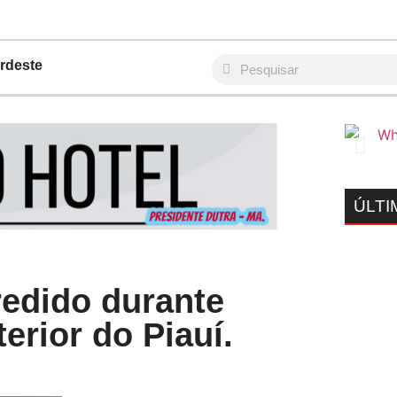
rdeste
ÚLTI
redido durante
terior do Piauí.