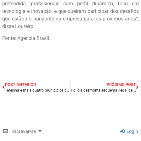
pretendida, profissionais com perfil dinâmico, foco em
tecnologia e inovação, e que queiram participar dos desafios
que estão no horizonte da empresa para os próximos anos”,
disse Loureiro.
Fonte: Agencia Brasil.
POST ANTERIOR
PRÓXIMO POST
Teresina e mais quatro municípios concentram 55% do PIB do Piauí.
Polícia desmonta esquema ilegal de comercialização de armas de fogo em Miranda do Norte/MA.
Inscrever-se
Login