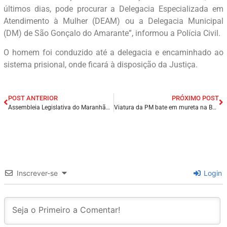
últimos dias, pode procurar a Delegacia Especializada em
Atendimento à Mulher (DEAM) ou a Delegacia Municipal
(DM) de São Gonçalo do Amarante”, informou a Polícia Civil.
O homem foi conduzido até a delegacia e encaminhado ao
sistema prisional, onde ficará à disposição da Justiça.
POST ANTERIOR
PRÓXIMO POST
Assembleia Legislativa do Maranhão lança edital de concurso com salários de até R$ 14 mil.
Viatura da PM bate em mureta na BR-232 durante perseguição e carro de suspeitos atinge outro veículo em PE.
Inscrever-se
Login