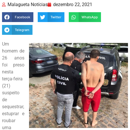
Malagueta Notícias
dezembro 22, 2021
Facebook
Twitter
WhatsApp
Telegram
Um
homem de
26 anos
foi preso
nesta
terça-feira
(21)
suspeito
de
sequestrar,
estuprar e
roubar
uma