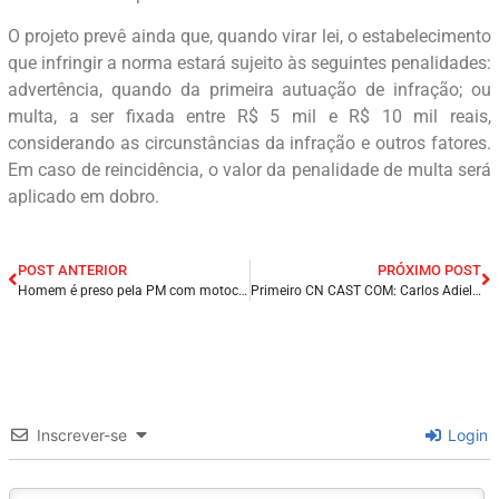
O projeto prevê ainda que, quando virar lei, o estabelecimento
que infringir a norma estará sujeito às seguintes penalidades:
advertência, quando da primeira autuação de infração; ou
multa, a ser fixada entre R$ 5 mil e R$ 10 mil reais,
considerando as circunstâncias da infração e outros fatores.
Em caso de reincidência, o valor da penalidade de multa será
aplicado em dobro.
POST ANTERIOR
PRÓXIMO POST
Homem é preso pela PM com motocicleta roubada na cidade de Pedreiras/MA.
Primeiro CN CAST COM: Carlos Adiel (23/12/2021), ás 19:00 AO VIVO.
Inscrever-se
Login