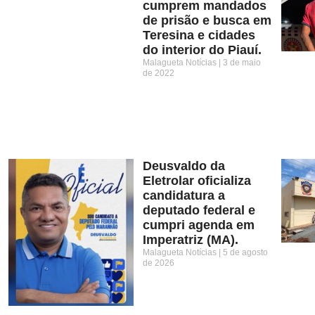
cumprem mandados
de prisão e busca em
Teresina e cidades
do interior do Piauí.
Malagueta Notícias
3 de maio
de 2022
Deusvaldo da
Eletrolar oficializa
candidatura a
deputado federal e
cumpri agenda em
Imperatriz (MA).
Malagueta Notícias
5 de agosto
de 2026