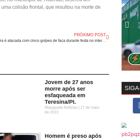
uma colisão frontal, que resultou na morte de
PRÓXIMO POST
Professora é atacada com cinco golpes de faca durante festa no interior do Piauí.
Jovem de 27 anos
SIGA
morre após ser
esfaqueada em
Teresina/PI.
Malagueta Notícias
17 de maio
de 2022
Homem é preso após