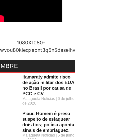
EMBRE
Itamaraty admite risco
de ação militar dos EUA
no Brasil por causa de
PCC e CV.
Malagueta Notícias
6 de julho
de 2026
Piaui: Homem é preso
suspeito de esfaquear
dois tios; polícia aponta
sinais de embriaguez.
Malagueta Notícias
6 de julho