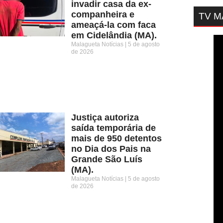
invadir casa da ex-
companheira e
TV 
ameaçá-la com faca
em Cidelândia (MA).
Malagueta Notícias
5 de agosto
de 2026
Justiça autoriza
saída temporária de
mais de 950 detentos
no Dia dos Pais na
Grande São Luís
(MA).
Malagueta Notícias
5 de agosto
de 2026