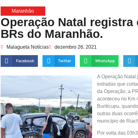
Maranhão
Operação Natal registra
BRs do Maranhão.
Malagueta Notícias
dezembro 26, 2021
Facebook
Twitter
WhatsApp
A Operação Natal j
estradas que corta
da Operação, a PR
aconteceu no Km 4
Buriticupu, quando
outras duas ocorrê
município de Riac
Por volta das 03h