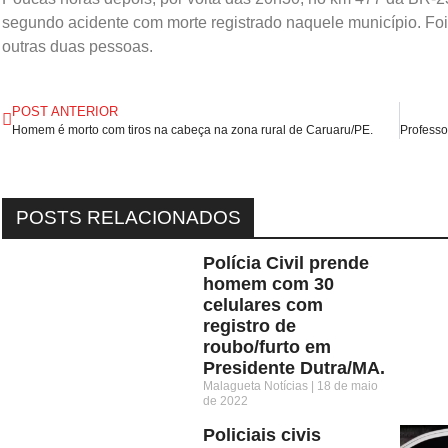
segundo acidente com morte registrado naquele município. Foi 
outras duas pessoas.
POST ANTERIOR
Homem é morto com tiros na cabeça na zona rural de Caruaru/PE.
POSTS RELACIONADOS
Polícia Civil prende
homem com 30
celulares com
registro de
roubo/furto em
Presidente Dutra/MA.
Malagueta Notícias
18 de maio
de 2022
Policiais civis