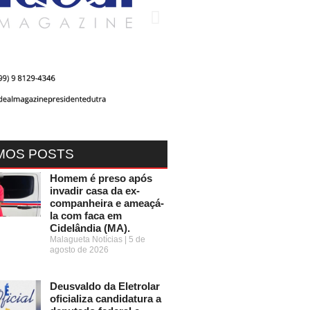
MOS POSTS
Homem é preso após
invadir casa da ex-
companheira e ameaçá-
la com faca em
Cidelândia (MA).
Malagueta Notícias
5 de
agosto de 2026
Deusvaldo da Eletrolar
oficializa candidatura a