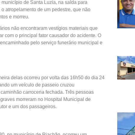
 município de Santa Luzia, na saída para
u o atropelamento de um pedestre, que não
ntos e morreu.
iários não encontraram vestígios materiais que
 com o principal fator causador do acidente. O
i encaminhado pelo serviço funerário municipal e
ira delas ocorreu por volta das 16h50 do dia 24
ndo um veículo de passeio cruzou
m caminhão carroceria fechada. Três pessoas
s graves morreram no Hospital Municipal de
tor e um dos passageiros.
30, no município de Riachão, ocorreu um