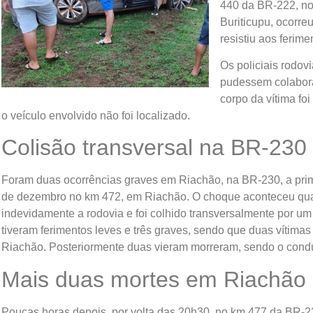
440 da BR-222, no
Buriticupu, ocorre
resistiu aos ferime
Os policiais rodov
pudessem colaborar
corpo da vítima fo
o veículo envolvido não foi localizado.
Colisão transversal na BR-230
Foram duas ocorrências graves em Riachão, na BR-230, a prime
de dezembro no km 472, em Riachão. O choque aconteceu qua
indevidamente a rodovia e foi colhido transversalmente por u
tiveram ferimentos leves e três graves, sendo que duas vítima
Riachão. Posteriormente duas vieram morreram, sendo o condu
Mais duas mortes em Riachão
Poucas horas depois, por volta das 20h30, no km 477 da BR-2