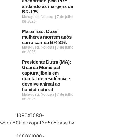
encontrado pela PRF
andando às margens da
BR-135.
Malagueta Notícias
7 de julho
de 2026
Maranhão: Duas
mulheres morrem após
carro sair da BR-316.
Malagueta Notícias
7 de julho
de 2026
Presidente Dutra (MA):
Guarda Municipal
captura jiboia em
quintal de residência e
devolve animal ao
habitat natural.
Malagueta Notícias
7 de julho
de 2026