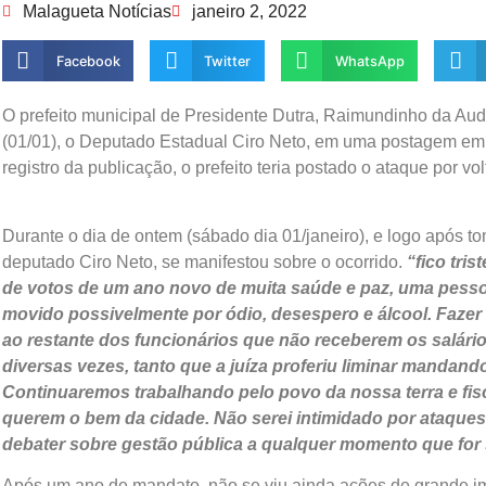
Malagueta Notícias
janeiro 2, 2022
Facebook
Twitter
WhatsApp
O prefeito municipal de Presidente Dutra, Raimundinho da Au
(01/01), o Deputado Estadual Ciro Neto, em uma postagem e
registro da publicação, o prefeito teria postado o ataque por v
Durante o dia de ontem (sábado dia 01/janeiro), e logo após 
deputado Ciro Neto, se manifestou sobre o ocorrido.
“fico tri
de votos de um ano novo de muita saúde e paz, uma pessoa
movido possivelmente por ódio, desespero e álcool. Fazer 
ao restante dos funcionários que não receberem os salári
diversas vezes, tanto que a juíza proferiu liminar mandand
Continuaremos trabalhando pelo povo da nossa terra e fi
querem o bem da cidade. Não serei intimidado por ataque
debater sobre gestão pública a qualquer momento que for s
Após um ano de mandato, não se viu ainda ações de grande i