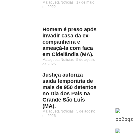
Malagueta Notícias
17 de maio
de 2022
Homem é preso após
invadir casa da ex-
companheira e
ameaçá-la com faca
em Cidelândia (MA).
Malagueta Notícias
5 de agosto
de 2026
Justiça autoriza
saída temporária de
mais de 950 detentos
no Dia dos Pais na
Grande São Luís
(MA).
Malagueta Notícias
5 de agosto
de 2026