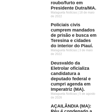
roubo/furto em
Presidente Dutra/MA.
Malagueta Notícias
18 de maio
de 2022
Policiais civis
cumprem mandados
de prisão e busca em
Teresina e cidades
do interior do Piauí.
Malagueta Notícias
3 de maio
de 2022
Deusvaldo da
Eletrolar oficializa
candidatura a
deputado federal e
cumpri agenda em
Imperatriz (MA).
Malagueta Notícias
5 de agosto
de 2026
AÇAILÂNDIA (MA):
Réu é condenado a