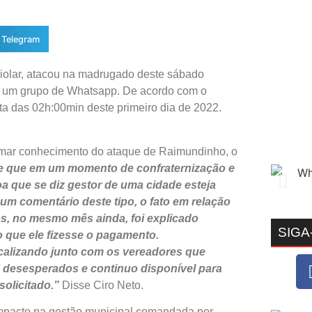
Telegram
diolar, atacou na madrugado deste sábado
m um grupo de Whatsapp. De acordo com o
olta das 02h:00min deste primeiro dia de 2022.
tomar conhecimento do ataque de Raimundinho, o
ste que em um momento de confraternização e
 que se diz gestor de uma cidade esteja
um comentário deste tipo, o fato em relação
os, no mesmo mês ainda, foi explicado
SIGA
o que ele fizesse o pagamento.
scalizando junto com os vereadores que
s desesperados e continuo disponível para
olicitado.”
Disse Ciro Neto.
mpacto na gestão municipal comandada por