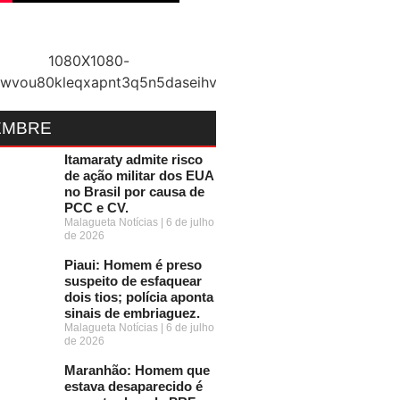
EMBRE
Itamaraty admite risco
de ação militar dos EUA
no Brasil por causa de
PCC e CV.
Malagueta Notícias
6 de julho
de 2026
Piaui: Homem é preso
suspeito de esfaquear
dois tios; polícia aponta
sinais de embriaguez.
Malagueta Notícias
6 de julho
de 2026
Maranhão: Homem que
estava desaparecido é