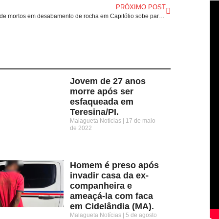
PRÓXIMO POST
Número de mortos em desabamento de rocha em Capitólio sobe para seis.
Jovem de 27 anos
morre após ser
esfaqueada em
Teresina/PI.
Malagueta Notícias
17 de maio
de 2022
Homem é preso após
invadir casa da ex-
companheira e
ameaçá-la com faca
em Cidelândia (MA).
Malagueta Notícias
5 de agosto