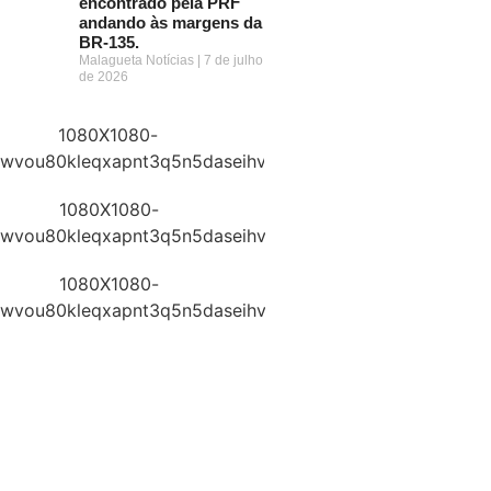
encontrado pela PRF
andando às margens da
BR-135.
Malagueta Notícias
7 de julho
de 2026