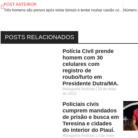
POST ANTERIOR
Três homens são presos após violar túmulo e tentar roubar caixão com corpo em cemitério de Natal/RN.
POSTS RELACIONADOS
Polícia Civil prende
homem com 30
celulares com
registro de
roubo/furto em
Presidente Dutra/MA.
Malagueta Notícias
18 de maio
de 2022
Policiais civis
cumprem mandados
de prisão e busca em
Teresina e cidades
do interior do Piauí.
Malagueta Notícias
3 de maio