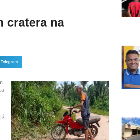
 cratera na
Telegram
um
ca
já