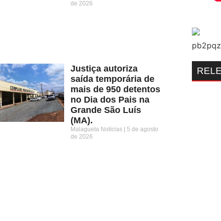
de 2026
Justiça autoriza
REL
saída temporária de
mais de 950 detentos
no Dia dos Pais na
Grande São Luís
(MA).
Malagueta Notícias
5 de agosto
de 2026