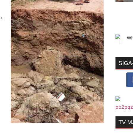
o.
SIGA
TV 