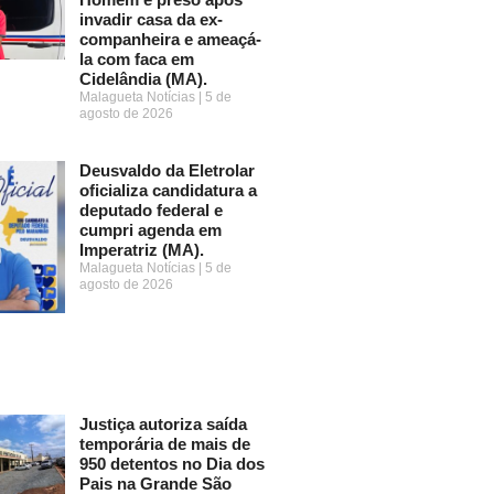
invadir casa da ex-
companheira e ameaçá-
la com faca em
Cidelândia (MA).
Malagueta Notícias
5 de
agosto de 2026
Deusvaldo da Eletrolar
oficializa candidatura a
deputado federal e
cumpri agenda em
Imperatriz (MA).
Malagueta Notícias
5 de
agosto de 2026
Justiça autoriza saída
temporária de mais de
950 detentos no Dia dos
Pais na Grande São