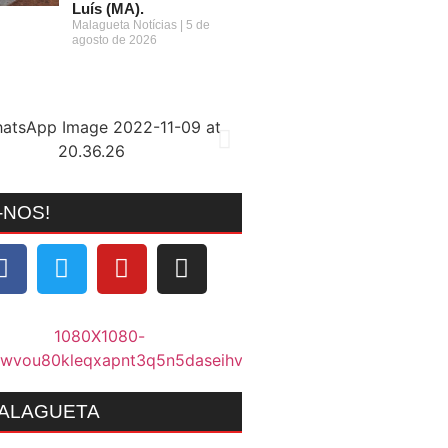
Luís (MA).
Malagueta Notícias
5 de
agosto de 2026
-NOS!
MALAGUETA