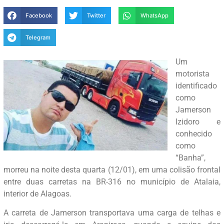
Facebook
Twitter
WhatsApp
Telegram
Um
motorista
identificado
como
Jamerson
Izidoro e
conhecido
como
“Banha”,
morreu na noite desta quarta (12/01), em uma colisão frontal
entre duas carretas na BR-316 no município de Atalaia,
interior de Alagoas.
A carreta de Jamerson transportava uma carga de telhas e