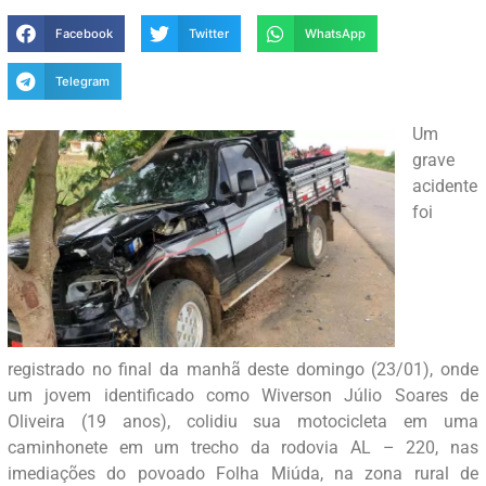
Facebook
Twitter
WhatsApp
Telegram
Um
grave
acidente
foi
registrado no final da manhã deste domingo (23/01), onde
um jovem identificado como Wiverson Júlio Soares de
Oliveira (19 anos), colidiu sua motocicleta em uma
caminhonete em um trecho da rodovia AL – 220, nas
imediações do povoado Folha Miúda, na zona rural de