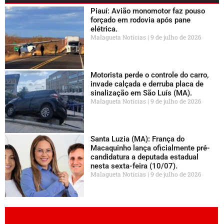
Piauí: Avião monomotor faz pouso
forçado em rodovia após pane
elétrica.
Malagueta Notícias
9 de julho de 2026
Motorista perde o controle do carro,
invade calçada e derruba placa de
sinalização em São Luís (MA).
Malagueta Notícias
9 de julho de 2026
Santa Luzia (MA): França do
Macaquinho lança oficialmente pré-
candidatura a deputada estadual
nesta sexta-feira (10/07).
Malagueta Notícias
9 de julho de 2026