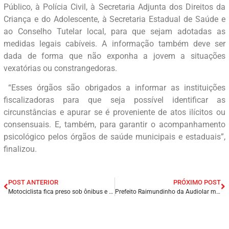
Público, à Polícia Civil, à Secretaria Adjunta dos Direitos da
Criança e do Adolescente, à Secretaria Estadual de Saúde e
ao Conselho Tutelar local, para que sejam adotadas as
medidas legais cabíveis. A informação também deve ser
dada de forma que não exponha a jovem a situações
vexatórias ou constrangedoras.
“Esses órgãos são obrigados a informar as instituições
fiscalizadoras para que seja possível identificar as
circunstâncias e apurar se é proveniente de atos ilícitos ou
consensuais. E, também, para garantir o acompanhamento
psicológico pelos órgãos de saúde municipais e estaduais”,
finalizou.
POST ANTERIOR
PRÓXIMO POST
Motociclista fica preso sob ônibus e é resgatado com uso de trator em Fortaleza/CE.
Prefeito Raimundinho da Audiolar manda interditar bancas de feirantes em Presidente Dutra/MA.