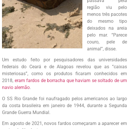
passava pela
região viu pelo
menos três pacotes
do mesmo tipo
deixados na areia
pelo mar. “Parece
couro, pele de
animal”, disse.
Um estudo feito por pesquisadores das universidades
federais do Ceará e de Alagoas revelou que as “caixas
misteriosas”, como os produtos ficaram conhecidos em
2018,
eram fardos de borracha que haviam se soltado de um
navio alemão
.
O SS Rio Grande foi naufragado pelos americanos ao largo
da costa brasileira em janeiro de 1944, durante a Segunda
Grande Guerra Mundial.
Em agosto de 2021, novos fardos começaram a aparecer em