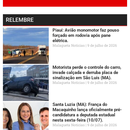
RELEMBRE
Piauí: Avião monomotor faz pouso
forçado em rodovia após pane
elétrica.
Malagueta Notícias
9 de julho de 2026
Motorista perde o controle do carro,
invade calçada e derruba placa de
sinalização em São Luís (MA).
Malagueta Notícias
9 de julho de 2026
Santa Luzia (MA): França do
Macaquinho lança oficialmente pré-
candidatura a deputada estadual
nesta sexta-feira (10/07).
Malagueta Notícias
9 de julho de 2026