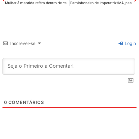
Mulher é mantida refém dentro de carro em frente ao batalhão da PM em Timon/MA, suspeito é baleado.
Caminhoneiro de Imperatriz/MA, passa mal e colide em dois veículos na BR – 316 em Picos/PI.
Inscrever-se
Login
0
COMENTÁRIOS