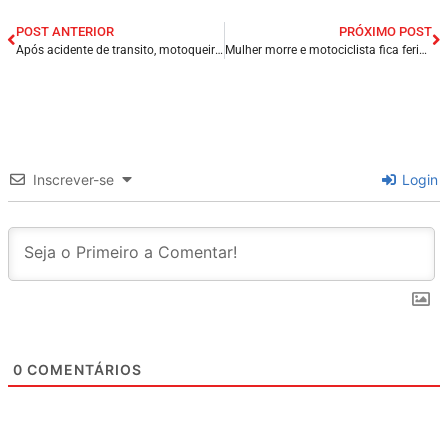
POST ANTERIOR
PRÓXIMO POST
Após acidente de transito, motoqueiro tenta furar mulher com faca em rotatória de Presidente Dutra/MA.
Mulher morre e motociclista fica ferido em grave acidente na BR-316 em Timon/MA.
Inscrever-se
Login
0
COMENTÁRIOS