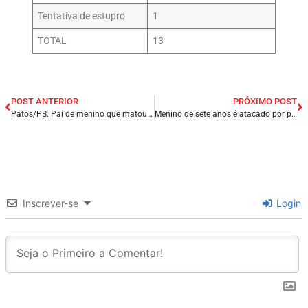
Tentativa de estupro
1
TOTAL
13
POST ANTERIOR
PRÓXIMO POST
Patos/PB: Pai de menino que matou mãe e irmão, quer cuidar do filho, diz advogado da família;
Menino de sete anos é atacado por pitbull no Maranhão; criança ficou com sequela no rosto.
Inscrever-se
Login