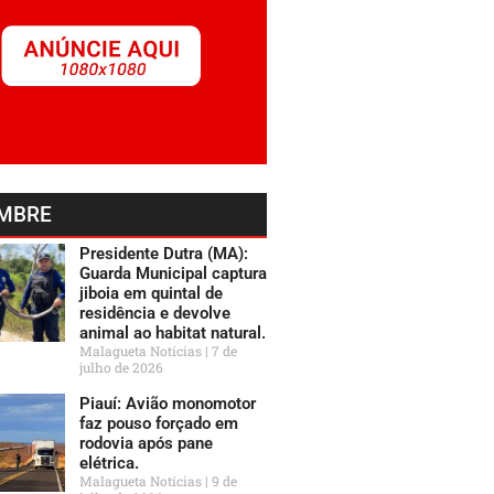
MBRE
Presidente Dutra (MA):
Guarda Municipal captura
jiboia em quintal de
residência e devolve
animal ao habitat natural.
Malagueta Notícias
7 de
julho de 2026
Piauí: Avião monomotor
faz pouso forçado em
rodovia após pane
elétrica.
Malagueta Notícias
9 de