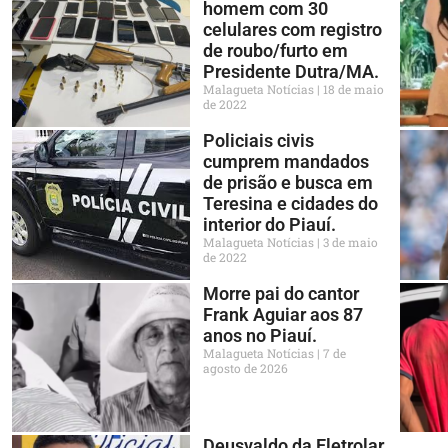
homem com 30
celulares com registro
de roubo/furto em
Presidente Dutra/MA.
Malagueta Notícias
18 de maio
de 2022
Policiais civis
cumprem mandados
de prisão e busca em
Teresina e cidades do
interior do Piauí.
Malagueta Notícias
3 de maio
de 2022
Morre pai do cantor
Frank Aguiar aos 87
anos no Piauí.
Malagueta Notícias
7 de
agosto de 2026
Deusvaldo da Eletrolar