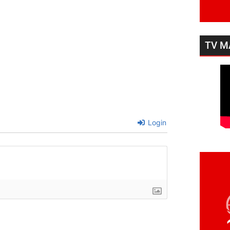
TV M
Login