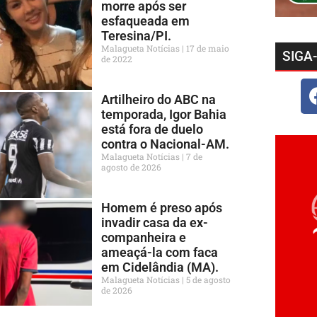
morre após ser
esfaqueada em
Teresina/PI.
Malagueta Notícias
17 de maio
SIGA
de 2022
Artilheiro do ABC na
temporada, Igor Bahia
está fora de duelo
contra o Nacional-AM.
Malagueta Notícias
7 de
agosto de 2026
Homem é preso após
invadir casa da ex-
companheira e
ameaçá-la com faca
em Cidelândia (MA).
Malagueta Notícias
5 de agosto
de 2026