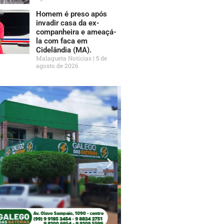
Homem é preso após
invadir casa da ex-
companheira e ameaçá-
la com faca em
Cidelândia (MA).
Malagueta Notícias
5 de
agosto de 2026