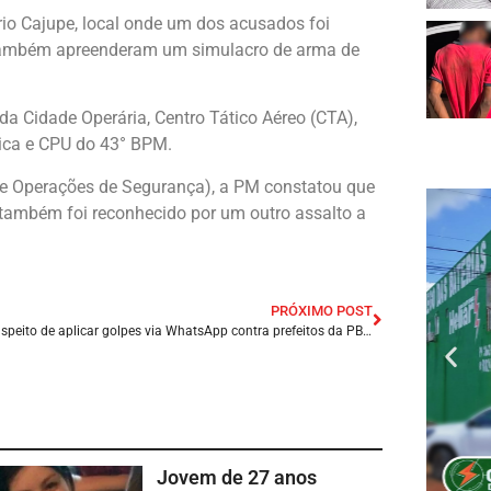
rio Cajupe, local onde um dos acusados foi
is também apreenderam um simulacro de arma de
a Cidade Operária, Centro Tático Aéreo (CTA),
pica e CPU do 43° BPM.
 de Operações de Segurança), a PM constatou que
o também foi reconhecido por um outro assalto a
PRÓXIMO POST
Grupo suspeito de aplicar golpes via WhatsApp contra prefeitos da PB é alvo de operação no RN.
Jovem de 27 anos