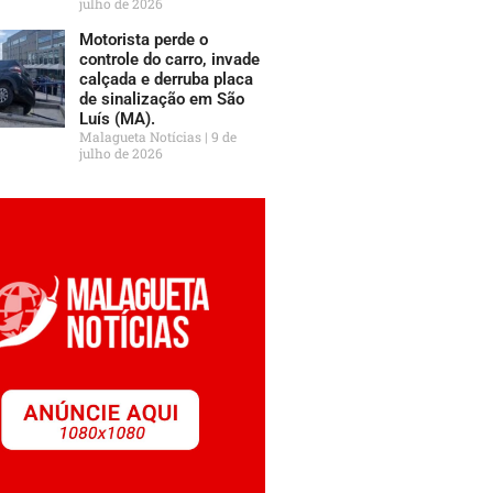
julho de 2026
Motorista perde o
controle do carro, invade
calçada e derruba placa
de sinalização em São
Luís (MA).
Malagueta Notícias
9 de
julho de 2026