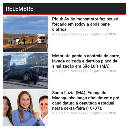
RELEMBRE
Piauí: Avião monomotor faz pouso
forçado em rodovia após pane
elétrica.
Malagueta Notícias
9 de julho de 2026
Motorista perde o controle do carro,
invade calçada e derruba placa de
sinalização em São Luís (MA).
Malagueta Notícias
9 de julho de 2026
Santa Luzia (MA): França do
Macaquinho lança oficialmente pré-
candidatura a deputada estadual
nesta sexta-feira (10/07).
Malagueta Notícias
9 de julho de 2026