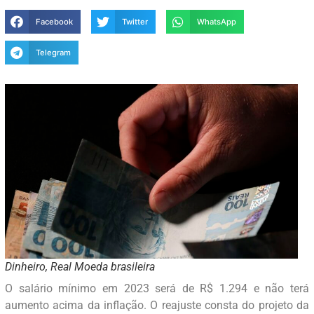
Facebook
Twitter
WhatsApp
Telegram
Dinheiro, Real Moeda brasileira
O salário mínimo em 2023 será de R$ 1.294 e não terá
aumento acima da inflação. O reajuste consta do projeto da