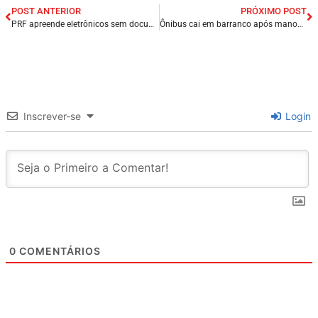
POST ANTERIOR
PRÓXIMO POST
PRF apreende eletrônicos sem documento fiscal e cumpre mandado de prisão em Balsas/MA.
Ônibus cai em barranco após manobra do motorista para evitar colisão com caminhão em rodovia no Ceará.
Inscrever-se
Login
0
COMENTÁRIOS