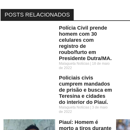
POSTS RELACIONADOS
Polícia Civil prende
homem com 30
celulares com
registro de
roubo/furto em
Presidente Dutra/MA.
Malagueta Notícias
18 de maio
de 2022
Policiais civis
cumprem mandados
de prisão e busca em
Teresina e cidades
do interior do Piauí.
Malagueta Notícias
3 de maio
de 2022
Piauí: Homem é
morto a tiros durante