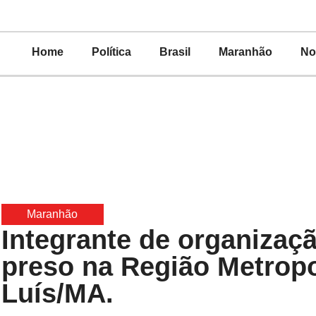
Home
Política
Brasil
Maranhão
No
Maranhão
Integrante de organizaç
preso na Região Metropo
Luís/MA.