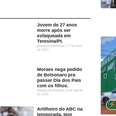
Jovem de 27 anos
morre após ser
esfaqueada em
Teresina/PI.
Malagueta Notícias
17 de maio
de 2022
Moraes nega pedido
de Bolsonaro pra
passar Dia dos Pais
com os filhos.
Malagueta Notícias
8 de agosto
de 2026
Artilheiro do ABC na
temporada, Igor