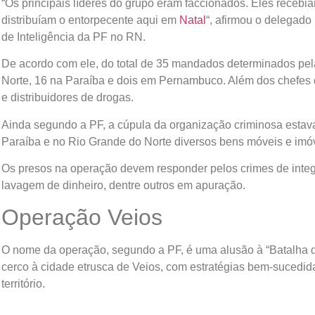
“Os principais líderes do grupo eram faccionados. Eles recebi
distribuíam o entorpecente aqui em
Natal
“, afirmou o delegado
de Inteligência da PF no RN.
De acordo com ele, do total de 35 mandados determinados pel
Norte, 16 na Paraíba e dois em Pernambuco. Além dos chefes 
e distribuidores de drogas.
Ainda segundo a PF, a cúpula da organização criminosa estav
Paraíba e no Rio Grande do Norte diversos bens móveis e imóv
Os presos na operação devem responder pelos crimes de integr
lavagem de dinheiro, dentre outros em apuração.
Operação Veios
O nome da operação, segundo a PF, é uma alusão à “Batalha d
cerco à cidade etrusca de Veios, com estratégias bem-sucedid
território.