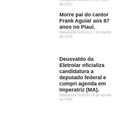
de 2022
Morre pai do cantor
Frank Aguiar aos 87
anos no Piauí.
Malagueta Notícias
7 de agosto
de 2026
Deusvaldo da
Eletrolar oficializa
candidatura a
deputado federal e
cumpri agenda em
Imperatriz (MA).
Malagueta Notícias
5 de agosto
de 2026