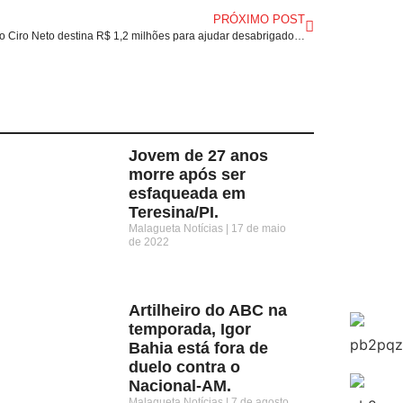
PRÓXIMO POST
Deputado Ciro Neto destina R$ 1,2 milhões para ajudar desabrigados em Presidente Dutra/MA.
Jovem de 27 anos
morre após ser
esfaqueada em
Teresina/PI.
Malagueta Notícias
17 de maio
de 2022
Artilheiro do ABC na
temporada, Igor
Bahia está fora de
duelo contra o
Nacional-AM.
Malagueta Notícias
7 de agosto