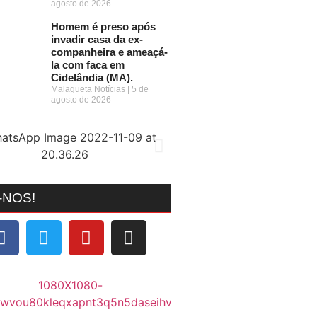
agosto de 2026
Homem é preso após
invadir casa da ex-
companheira e ameaçá-
la com faca em
Cidelândia (MA).
Malagueta Notícias
5 de
agosto de 2026
-NOS!