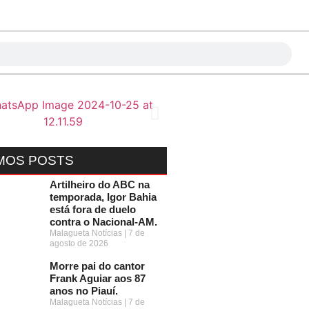
MOS POSTS
Artilheiro do ABC na
temporada, Igor Bahia
está fora de duelo
contra o Nacional-AM.
Malagueta Notícias
7 de
agosto de 2026
Morre pai do cantor
Frank Aguiar aos 87
anos no Piauí.
Malagueta Notícias
7 de