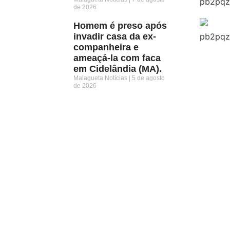
de 2026
Homem é preso após
invadir casa da ex-
companheira e
ameaçá-la com faca
em Cidelândia (MA).
Malagueta Notícias
5 de agosto
de 2026