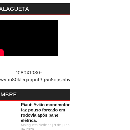
MALAGUETA
EMBRE
Piauí: Avião monomotor
faz pouso forçado em
rodovia após pane
elétrica.
Malagueta Notícias
9 de julho
de 2026