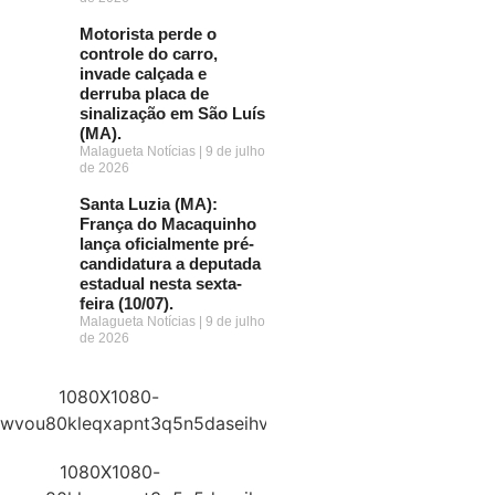
Motorista perde o
controle do carro,
invade calçada e
derruba placa de
sinalização em São Luís
(MA).
Malagueta Notícias
9 de julho
de 2026
Santa Luzia (MA):
França do Macaquinho
lança oficialmente pré-
candidatura a deputada
estadual nesta sexta-
feira (10/07).
Malagueta Notícias
9 de julho
de 2026