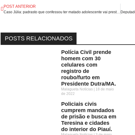
POST ANTERIOR
Caso Júlia: padrasto que confessou ter matado adolescente vai prestar novo depoimento, diz delegado.
POSTS RELACIONADOS
Polícia Civil prende
homem com 30
celulares com
registro de
roubo/furto em
Presidente Dutra/MA.
Malagueta Notícias
18 de maio
de 2022
Policiais civis
cumprem mandados
de prisão e busca em
Teresina e cidades
do interior do Piauí.
Malagueta Notícias
3 de maio