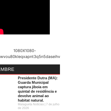
EMBRE
Presidente Dutra (MA):
Guarda Municipal
captura jiboia em
quintal de residência e
devolve animal ao
habitat natural.
Malagueta Notícias
7 de julho
de 2026