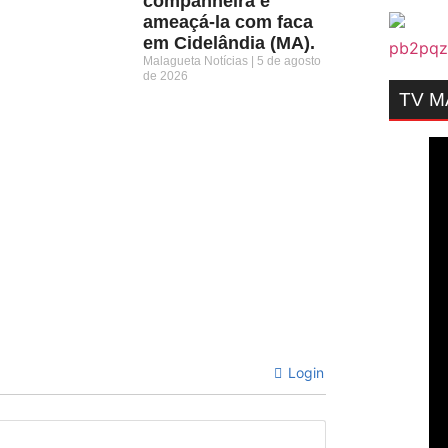
companheira e
ameaçá-la com faca
em Cidelândia (MA).
Malagueta Notícias
5 de agosto
de 2026
TV 
Login