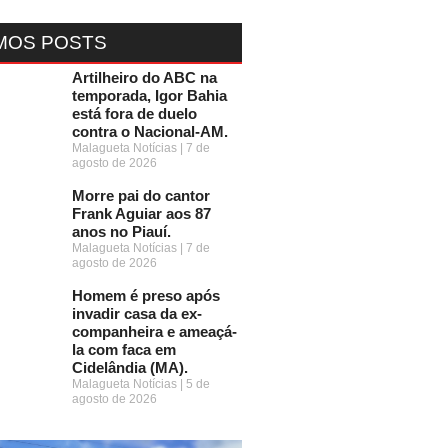
MOS POSTS
Artilheiro do ABC na
temporada, Igor Bahia
está fora de duelo
contra o Nacional-AM.
Malagueta Notícias
7 de
agosto de 2026
Morre pai do cantor
Frank Aguiar aos 87
anos no Piauí.
Malagueta Notícias
7 de
agosto de 2026
Homem é preso após
invadir casa da ex-
companheira e ameaçá-
la com faca em
Cidelândia (MA).
Malagueta Notícias
5 de
agosto de 2026