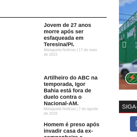
Jovem de 27 anos
morre após ser
esfaqueada em
Teresina/PI.
Malagueta Notícias
17 de maio
de 2022
Artilheiro do ABC na
temporada, Igor
Bahia está fora de
duelo contra o
Nacional-AM.
SIGA
Malagueta Notícias
7 de agosto
de 2026
Homem é preso após
invadir casa da ex-