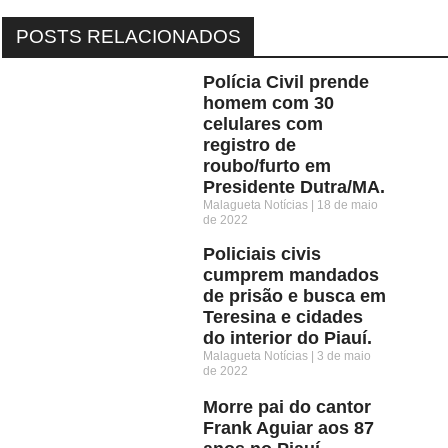
POSTS RELACIONADOS
Polícia Civil prende
homem com 30
celulares com
registro de
roubo/furto em
Presidente Dutra/MA.
Malagueta Notícias
18 de maio
de 2022
Policiais civis
cumprem mandados
de prisão e busca em
Teresina e cidades
do interior do Piauí.
Malagueta Notícias
3 de maio
de 2022
Morre pai do cantor
Frank Aguiar aos 87