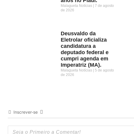
anos no Piauí.
Malagueta Notícias
7 de agosto
de 2026
Deusvaldo da
Eletrolar oficializa
candidatura a
deputado federal e
cumpri agenda em
Imperatriz (MA).
Malagueta Notícias
5 de agosto
de 2026
Inscrever-se