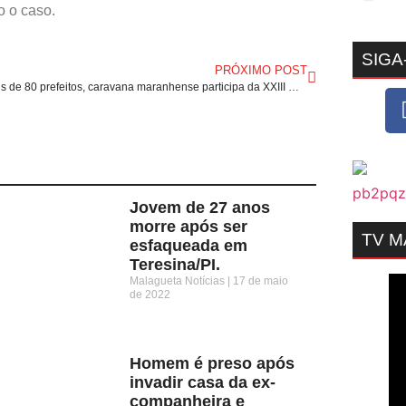
o o caso.
SIGA
PRÓXIMO POST
Com mais de 80 prefeitos, caravana maranhense participa da XXIII Marcha a Brasília em Defesa dos Municípios.
Jovem de 27 anos
morre após ser
TV 
esfaqueada em
Teresina/PI.
Malagueta Notícias
17 de maio
de 2022
Homem é preso após
invadir casa da ex-
companheira e