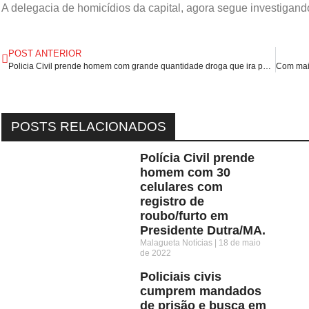
A delegacia de homicídios da capital, agora segue investigand
POST ANTERIOR
Policia Civil prende homem com grande quantidade droga que ira para capital São Luís/MA.
POSTS RELACIONADOS
Polícia Civil prende
homem com 30
celulares com
registro de
roubo/furto em
Presidente Dutra/MA.
Malagueta Notícias
18 de maio
de 2022
Policiais civis
cumprem mandados
de prisão e busca em