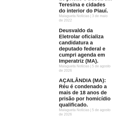
Teresina e cidades
do interior do Piauí.
Malagueta Notícias
3 de maio
de 2022
Deusvaldo da
Eletrolar oficializa
candidatura a
deputado federal e
cumpri agenda em
Imperatriz (MA).
Malagueta Notícias
5 de agosto
de 2026
AÇAILÂNDIA (MA):
Réu é condenado a
mais de 18 anos de
prisão por homicídio
qualificado.
Malagueta Notícias
5 de agosto
de 2026