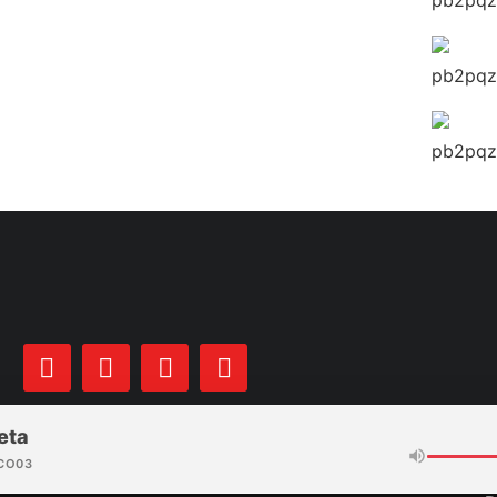
eta
CO03