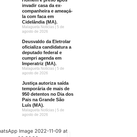
invadir casa da ex-
companheira e ameaçá-
la com faca em
Cidelândia (MA).
Malagueta Notícias
5 de
agosto de 2026
Deusvaldo da Eletrolar
oficializa candidatura a
deputado federal e
cumpri agenda em
Imperatriz (MA).
Malagueta Notícias
5 de
agosto de 2026
Justiça autoriza saída
temporária de mais de
950 detentos no Dia dos
Pais na Grande São
Luís (MA).
Malagueta Notícias
5 de
agosto de 2026