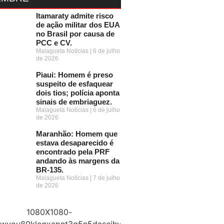
Itamaraty admite risco
de ação militar dos EUA
no Brasil por causa de
PCC e CV.
Malagueta Notícias
6 de julho
de 2026
Piaui: Homem é preso
suspeito de esfaquear
dois tios; polícia aponta
sinais de embriaguez.
Malagueta Notícias
6 de julho
de 2026
Maranhão: Homem que
estava desaparecido é
encontrado pela PRF
andando às margens da
BR-135.
Malagueta Notícias
7 de julho
de 2026