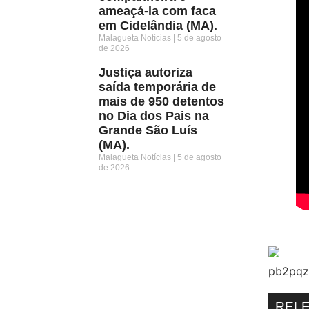
ameaçá-la com faca
em Cidelândia (MA).
Malagueta Notícias
5 de agosto
de 2026
Justiça autoriza
saída temporária de
mais de 950 detentos
no Dia dos Pais na
Grande São Luís
(MA).
Malagueta Notícias
5 de agosto
de 2026
REL